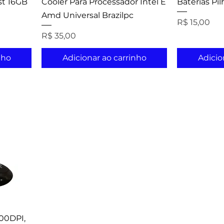
st 16GB
Cooler Para Processador Intel E
Baterias Pi
Amd Universal Brazilpc
Preço
R$ 15,00
Preço
R$ 35,00
nho
Adicionar ao carrinho
Adicio
00DPI,