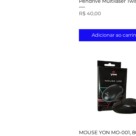
Pendrive Multilaser Twi
Preço
R$ 40,00
Adicionar ao carri
MOUSE YON MO-001, 8