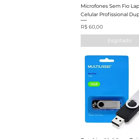
Microfones Sem Fio Lap
Celular Profissional Du
Preço
R$ 60,00
Esgotado