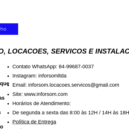
onal
nho
, LOCACOES, SERVICOS E INSTALA
Contato WhatsApp: 84-99687-0037
Instagram: inforsomltda
 que
Email:
inforsom.locacoes.servicos@gmail.com
Site:
www.inforsom.com
as
Horários de Atendimento:
s
De segunda a sexta das 8:00 às 12H / 14H às 18
Política de Entrega
mo