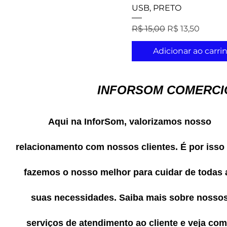
USB, PRETO
Preço normal
Preço promoci
R$ 15,00
R$ 13,50
Adicionar ao carri
INFORSOM COMERCIO
Aqui na InforSom, valorizamos nosso
relacionamento com nossos clientes. É por isso
fazemos o nosso melhor para cuidar de todas 
suas necessidades. Saiba mais sobre nosso
serviços de atendimento ao cliente e veja co