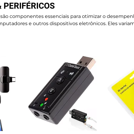
 PERIFÉRICOS
os são componentes essenciais para otimizar o desempen
putadores e outros dispositivos eletrônicos. Eles varia
entrada e saída até itens que melhoram a ergonomia e a
de trabalho.