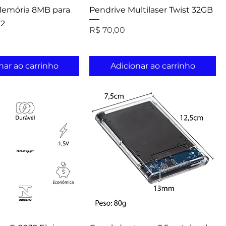
Memória 8MB para
Pendrive Multilaser Twist 32GB
 2
Preço
R$ 70,00
nar ao carrinho
Adicionar ao carrinho