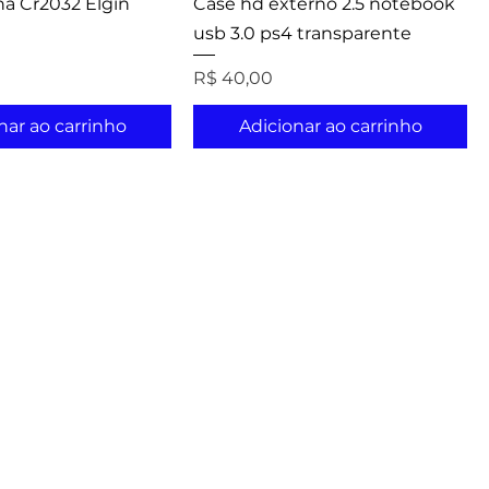
lha Cr2032 Elgin
Case hd externo 2.5 notebook
usb 3.0 ps4 transparente
Preço
R$ 40,00
nar ao carrinho
Adicionar ao carrinho