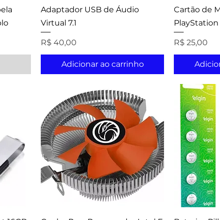
ela
Adaptador USB de Áudio
Cartão de 
plo
Virtual 7.1
PlayStation
Preço
Preço
R$ 40,00
R$ 25,00
Adicionar ao carrinho
Adicio