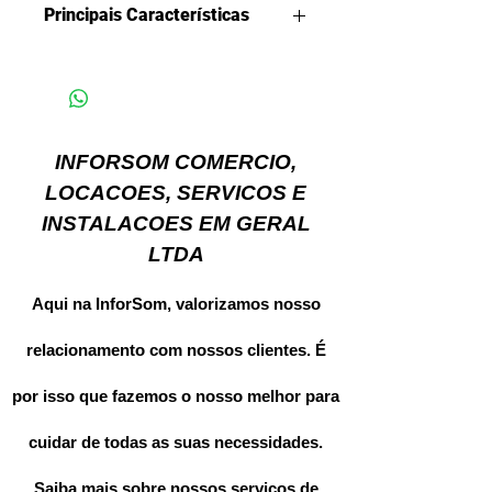
Principais Características
Resolução HD 720p
: Captura
imagens com qualidade de alta
definição (1280x720 pixels).
Tecnologia HDCVI
: Transmite
vídeo em alta definição
INFORSOM COMERCIO,
utilizando cabeamento coaxial
LOCACOES, SERVICOS E
padrão.
INSTALACOES EM GERAL
Lente Fixa 3.6mm
:
Proporciona um ângulo de
LTDA
visão adequado para
monitoramento geral.
Aqui na InforSom, valorizamos nosso
Alcance Infravermelho de até
20 metros
: Permite
relacionamento com nossos clientes. É
monitoramento noturno com
qualidade de imagem.
por isso que fazemos o nosso melhor para
Proteção contra Surto de
Tensão
: Protege a câmera
cuidar de todas as suas necessidades.
contra oscilações elétricas e
curtos-circuitos.
Saiba mais sobre nossos serviços de