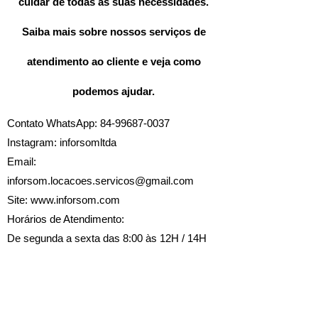
cuidar de todas as suas necessidades.
Saiba mais sobre nossos serviços de
atendimento ao cliente e veja como
podemos ajudar.
Contato WhatsApp: 84-99687-0037
Instagram: inforsomltda
Email:
inforsom.locacoes.servicos@gmail.com
Site:
www.inforsom.com
Horários de Atendimento:
De segunda a sexta das 8:00 às 12H / 14H
às 18H
Política de Entrega
P
olítica de Devolução de Produtos
Política de Privacidade