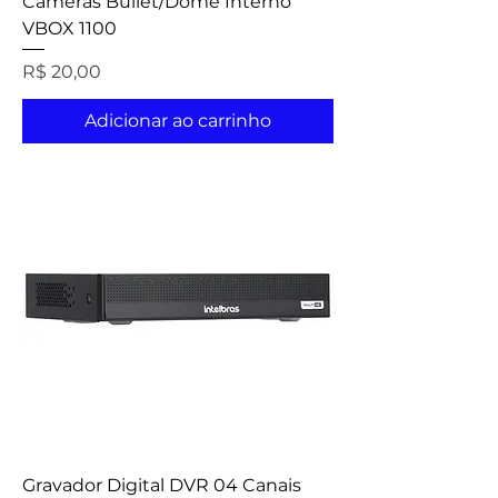
Câmeras Bullet/Dome Interno
VBOX 1100
Preço
R$ 20,00
Adicionar ao carrinho
Gravador Digital DVR 04 Canais