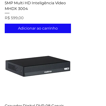
5MP Multi HD Inteligência Vídeo
MHDX 3004
Preço
R$ 599,00
Adicionar ao carrinho
Gravador Digital DVR 08 Canais