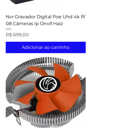
Nvr Gravador Digital Poe Uhd 4k P/
08 Câmeras Ip Onvif Haiz
Preço
R$ 699,00
Adicionar ao carrinho