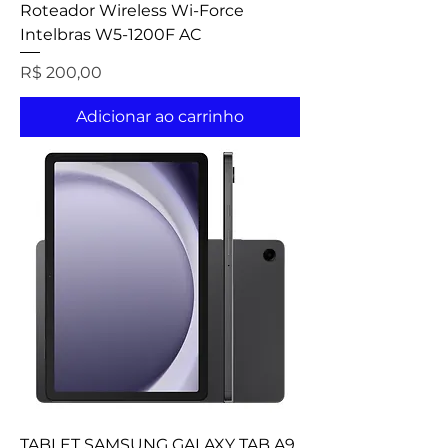
Roteador Wireless Wi-Force
Intelbras W5-1200F AC
Preço
R$ 200,00
Adicionar ao carrinho
TABLET SAMSUNG GALAXY TAB A9