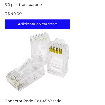
3.0 ps4 transparente
Preço
R$ 40,00
Adicionar ao carrinho
Conector Rede Ez-rj45 Vazado