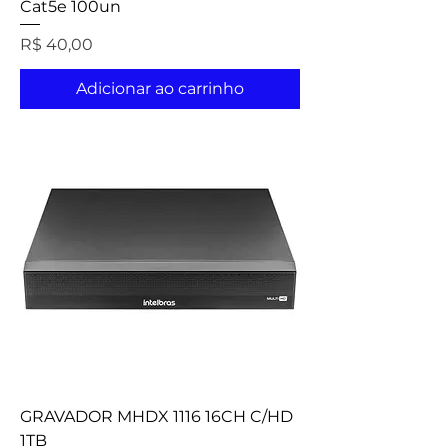
Cat5e 100un
Preço
R$ 40,00
Adicionar ao carrinho
GRAVADOR MHDX 1116 16CH C/HD
1TB