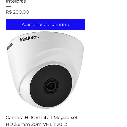
Intelbras
Preço
R$ 200,00
Adicionar ao carrinho
Câmera HDCVI Lite 1 Megapixel
HD 3.6mm 20m VHL 1120 D