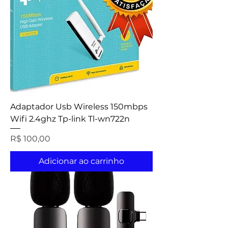
Adaptador Usb Wireless 150mbps
Wifi 2.4ghz Tp-link Tl-wn722n
Preço
R$ 100,00
Adicionar ao carrinho