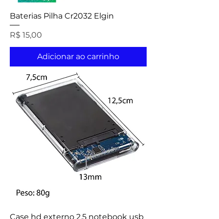
Baterias Pilha Cr2032 Elgin
Preço
R$ 15,00
Adicionar ao carrinho
Case hd externo 2.5 notebook usb