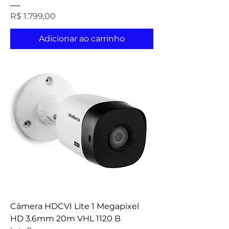
Preço
R$ 1.799,00
Adicionar ao carrinho
Câmera HDCVI Lite 1 Megapixel
HD 3.6mm 20m VHL 1120 B