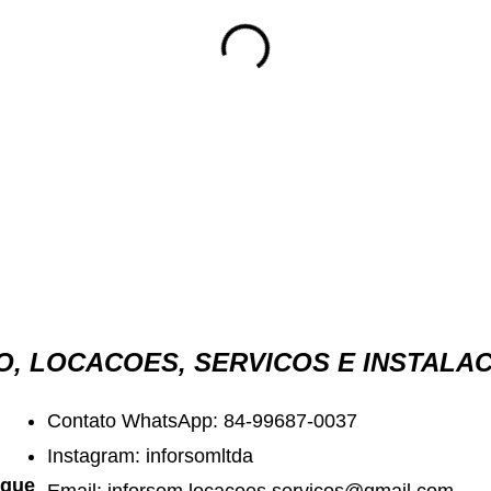
, LOCACOES, SERVICOS E INSTALA
Contato WhatsApp: 84-99687-0037
Instagram: inforsomltda
 que
Email:
inforsom.locacoes.servicos@gmail.com