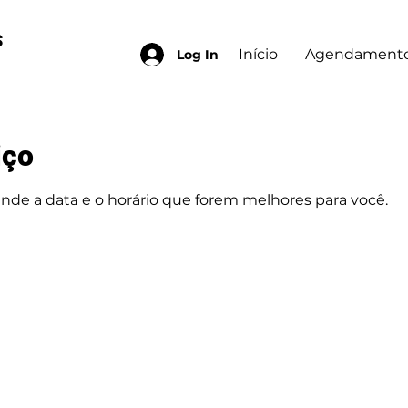
S
Início
Agendamento
Log In
iço
ende a data e o horário que forem melhores para você.